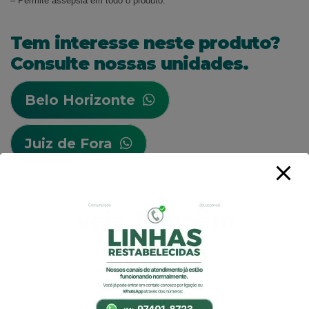
– Permite assepsia em todo o produto.
Tem interesse neste produto?
Consulte nossas unidades.
Belo Horizonte
Juiz de Fora
Veja Também