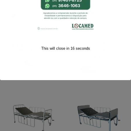
Cama Hospitalar 3
Guincho
This will close in
16
seconds
Manivelas
Transferência
(603)
Venda
Locação e Venda