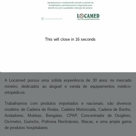
This will close in
15
seconds
Da nossa família
para a sua
A Locamed possui uma sólida experiência de 30 anos no mercado
mineiro, dedicados ao aluguel e venda de equipamentos médico-
ortopédicos.
Trabalhamos com produtos importados e nacionais, são diversos
modelos de Cadeira de Rodas, Cadeira Motorizada, Cadeira de Banho,
Andadores, Muletas, Bengalas, CPAP, Concentrador de Oxigênio,
Oxímetro, Guincho, Poltrona Reclináveis, Macas, e uma ampla gama
de produtos hospitalares.