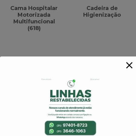
Cama Hospitalar
Cadeira de
Motorizada
Higienização
Multifuncional
(618)