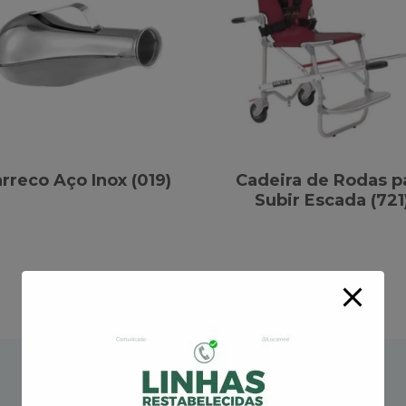
rreco Aço Inox (019)
Cadeira de Rodas p
Subir Escada (721