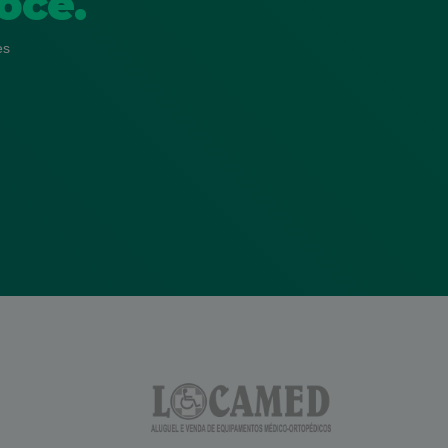
ocê.
es