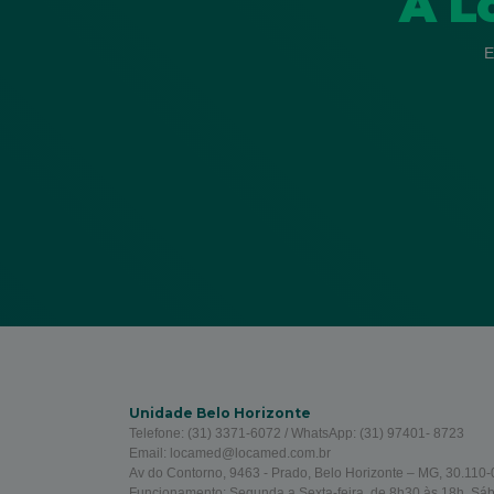
A L
E
Unidade Belo Horizonte
Telefone: (31) 3371-6072 / WhatsApp: (31) 97401- 8723
Email: locamed@locamed.com.br
Av do Contorno, 9463 - Prado, Belo Horizonte – MG, 30.110-0
Funcionamento: Segunda a Sexta-feira, de 8h30 às 18h. Sá