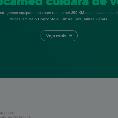
ocamed cuidará de v
ntregamos equipamentos num raio de até
250 KM
das nossas unidad
físicas, em
Belo Horizonte e Juiz de Fora, Minas Gerais.
Veja mais
63, Brasil
bados de 08h30 às 13h