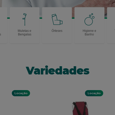
Muletas e
Órteses
Higiene e
s
Bengalas
Banho
Variedades
Locação
Locação