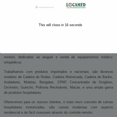
Da nossa família
This will close in
16
seconds
para a sua
A Locamed possui uma sólida experiência de 30 anos no mercado
mineiro, dedicados ao aluguel e venda de equipamentos médico-
ortopédicos.
Trabalhamos com produtos importados e nacionais, são diversos
modelos de Cadeira de Rodas, Cadeira Motorizada, Cadeira de Banho,
Andadores, Muletas, Bengalas, CPAP, Concentrador de Oxigênio,
Oxímetro, Guincho, Poltrona Reclináveis, Macas, e uma ampla gama
de produtos hospitalares.
Oferecemos para os nossos clientes, o mais novo conceito de camas
hospitalares motorizadas, são camas modernas com aspecto
residencial e de fácil manuseio através do controle remoto.