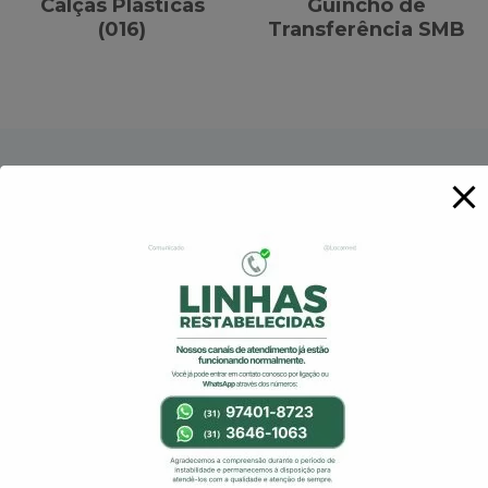
Calças Plásticas
Guincho de
(016)
Transferência SMB