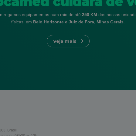
ocamed cuidará de v
ntregamos equipamentos num raio de até
250 KM
das nossas unidad
físicas, em
Belo Horizonte e Juiz de Fora, Minas Gerais.
Veja mais
63, Brasil
bados de 08h30 às 13h