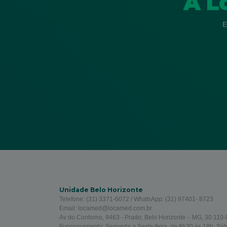
A L
E
Unidade Belo Horizonte
Telefone: (31) 3371-6072 / WhatsApp: (31) 97401- 8723
Email: locamed@locamed.com.br
Av do Contorno, 9463 - Prado, Belo Horizonte – MG, 30.110-0
Funcionamento: Segunda a Sexta-feira, de 8h30 às 18h. Sá