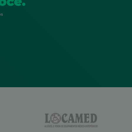
ocê.
es