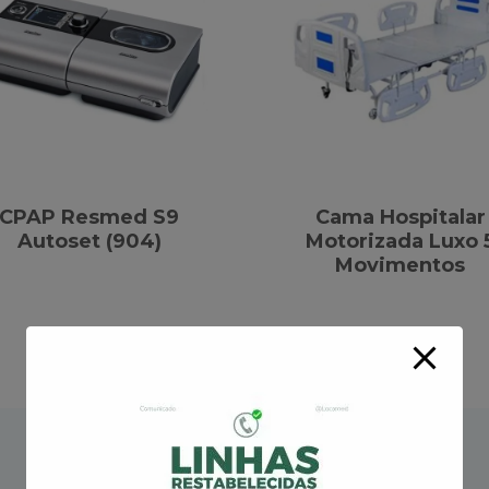
CPAP Resmed S9
Cama Hospitalar
Autoset (904)
Motorizada Luxo 
Movimentos