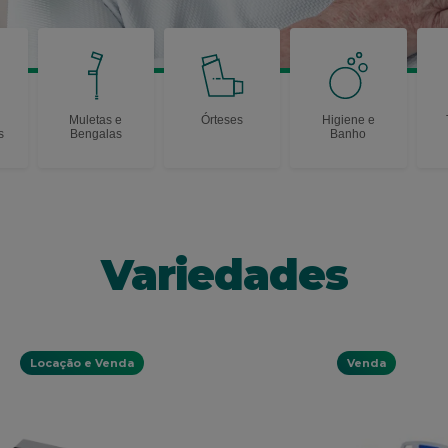
Muletas e
Órteses
Higiene e
s
Bengalas
Banho
Variedades
Locação e Venda
Venda