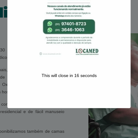
lia
 30 anos no mercado mineiro,
ico-ortopédicos.
ais, são diversos modelos de
This will close in
15
seconds
 de Banho, Andadores, Muletas,
Oxímetro, Guincho, Poltrona
hospitalares.
 conceito de camas hospitalares
esidencial e de fácil manuseio
sponibilizamos também de camas