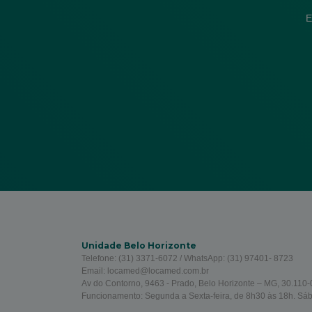
E
Unidade Belo Horizonte
Telefone: (31) 3371-6072 / WhatsApp: (31) 97401- 8723
Email: locamed@locamed.com.br
Av do Contorno, 9463 - Prado, Belo Horizonte – MG, 30.110-0
Funcionamento: Segunda a Sexta-feira, de 8h30 às 18h. Sá