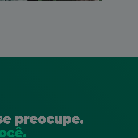
se preocupe.
ocê.