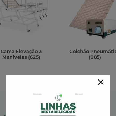
Cama Elevação 3
Colchão Pneumáti
Manivelas (625)
(085)