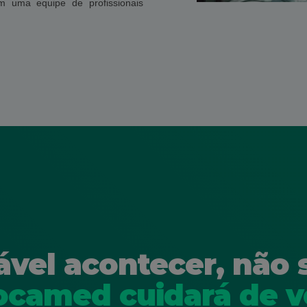
m uma equipe de profissionais
ável acontecer, não 
ocamed cuidará de v