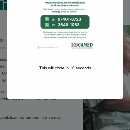
lia
 30 anos no mercado mineiro,
ico-ortopédicos.
ais, são diversos modelos de
 de Banho, Andadores, Muletas,
This will close in
15
seconds
Oxímetro, Guincho, Poltrona
hospitalares.
 conceito de camas hospitalares
esidencial e de fácil manuseio
sponibilizamos também de camas