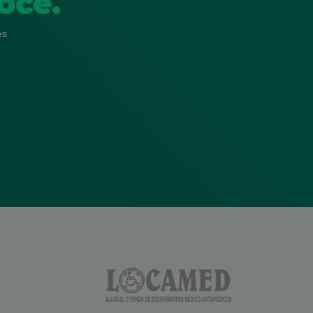
ocê.
es