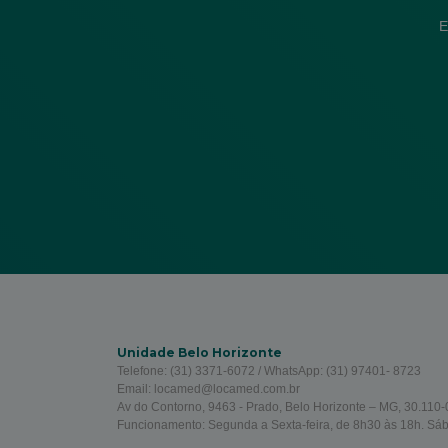
E
Unidade Belo Horizonte
Telefone: (31) 3371-6072 / WhatsApp: (31) 97401- 8723
Email: locamed@locamed.com.br
Av do Contorno, 9463 - Prado, Belo Horizonte – MG, 30.110-0
Funcionamento: Segunda a Sexta-feira, de 8h30 às 18h. Sá