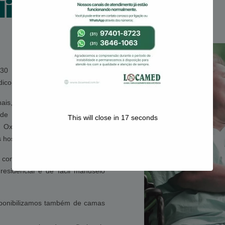
lia
 30 anos no mercado mineiro,
ico-ortopédicos.
ais, são diversos modelos de
 de Banho, Andadores, Muletas,
This will close in
16
seconds
Oxímetro, Guincho, Poltrona
hospitalares.
 conceito de camas hospitalares
esidencial e de fácil manuseio
sponibilizamos também de camas