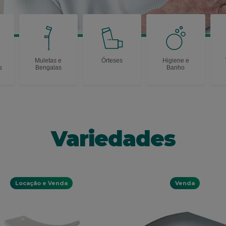
Muletas e
Órteses
Higiene e
s
Bengalas
Banho
Variedades
Locação e Venda
Venda