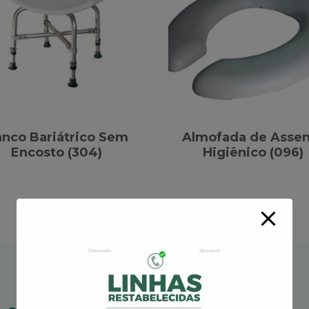
nco Bariátrico Sem
Almofada de Assen
Encosto (304)
Higiênico (096)