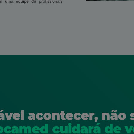
m uma equipe de profissionais
ável acontecer, não 
ocamed cuidará de v